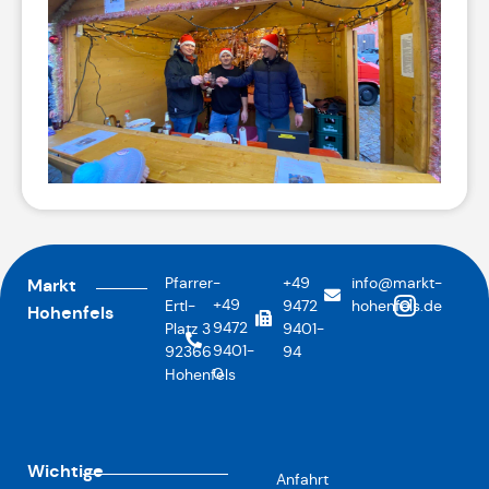
Pfarrer-
+49
info@markt-
Markt
+49
Ertl-
9472
hohenfels.de
Hohenfels
9472
Platz 3
9401-
9401-
92366
94
0
Hohenfels
Wichtige
Anfahrt