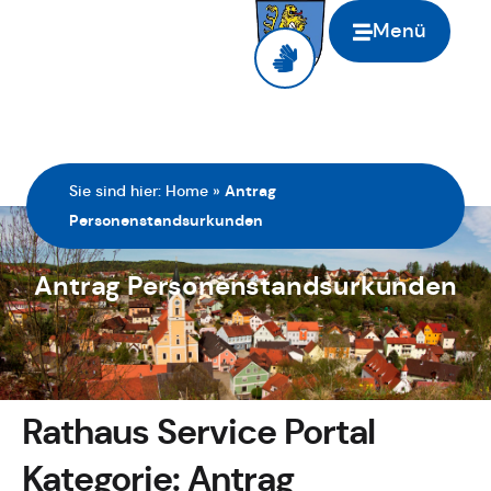
Menü
Sie sind hier:
Home
»
Antrag
Personenstandsurkunden
Antrag Personenstandsurkunden
Rathaus Service Portal
Kategorie:
Antrag