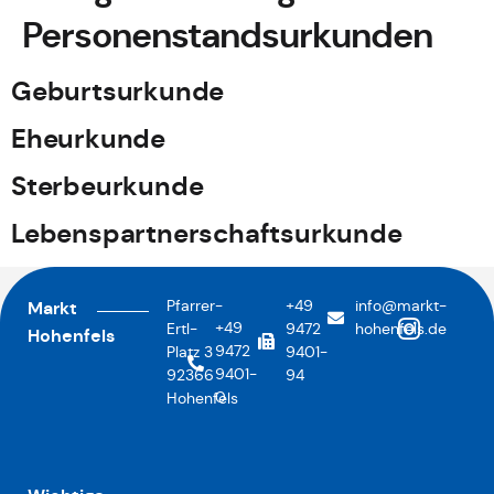
Personenstandsurkunden
Geburtsurkunde
Eheurkunde
Sterbeurkunde
Lebenspartnerschaftsurkunde
Pfarrer-
+49
info@markt-
Markt
+49
Ertl-
9472
hohenfels.de
Hohenfels
9472
Platz 3
9401-
9401-
92366
94
0
Hohenfels