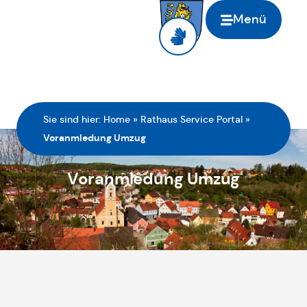
Menü
Sie sind hier:
Home
»
Rathaus Service Portal
»
Voranmledung Umzug
Voranmledung Umzug