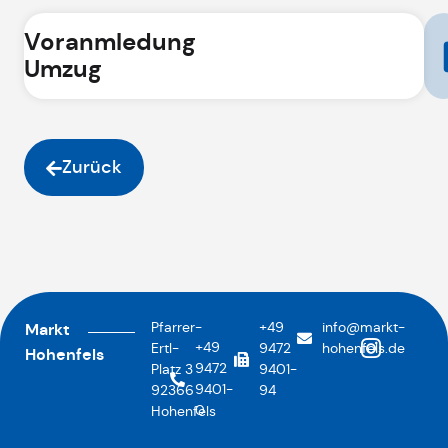
Voranmledung
Umzug
Zurück
Pfarrer-
+49
info@markt-
Markt
+49
Ertl-
9472
hohenfels.de
Hohenfels
9472
Platz 3
9401-
9401-
92366
94
0
Hohenfels