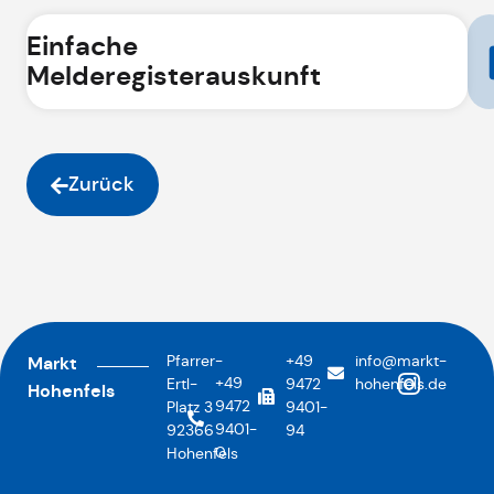
Einfache
Melderegisterauskunft
Zurück
Pfarrer-
+49
info@markt-
Markt
+49
Ertl-
9472
hohenfels.de
Hohenfels
9472
Platz 3
9401-
9401-
92366
94
0
Hohenfels