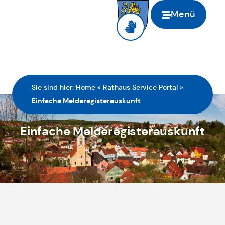
Menü
Sie sind hier:
Home
»
Rathaus Service Portal
»
Einfache Melderegisterauskunft
Einfache Melderegisterauskunft