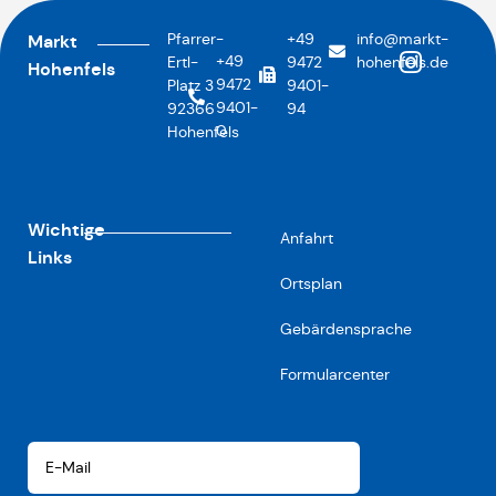
Pfarrer-
+49
info@markt-
Markt
+49
Ertl-
9472
hohenfels.de
Hohenfels
9472
Platz 3
9401-
9401-
92366
94
0
Hohenfels
Wichtige
Anfahrt
Links
Ortsplan
Gebärdensprache
Formularcenter