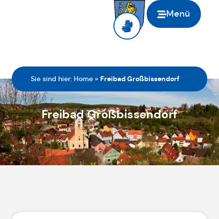
Menü
Sie sind hier:
Home
»
Freibad Großbissendorf
Freibad Großbissendorf