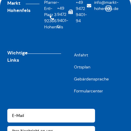
Pfarrer-
+49
info@markt-
Markt
+49
Ertl-
9472
hohenfels.de
Hohenfels
9472
Platz 3
9401-
9401-
92366
94
0
Hohenfels
Wichtige
Anfahrt
Links
Ortsplan
Gebärdensprache
Formularcenter