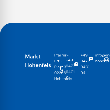
Pfarrer-
+49
info@ma
Markt
+49
Ertl-
9472
hohenfe
Hohenfels
9472
Platz 3
9401-
9401-
92366
94
0
Hohenfels