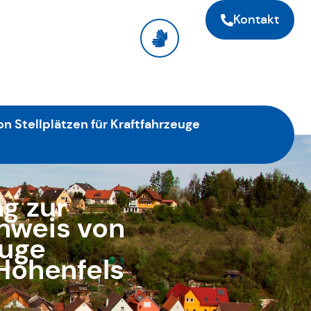
Kontakt
n Stellplätzen für Kraftfahrzeuge
g zur
chweis von
euge
 Hohenfels