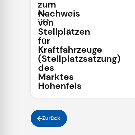
zum
1.
Nachweis
März.
von
2026
Stellplätzen
für
Kraftfahrzeuge
(Stellplatzsatzung)
des
Marktes
Hohenfels
Zurück