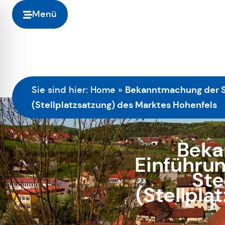
Menü
Bekanntmachung der Sat
Sie sind hier:
Home
»
(Stellplatzsatzung) des Marktes Hohenfels
Beka
Einführun
Ste
(Stellpla