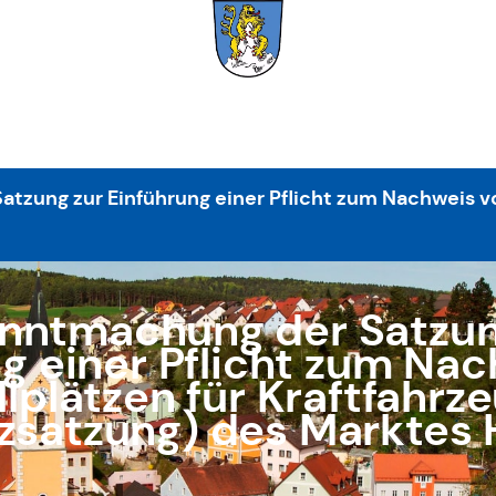
zung zur Einführung einer Pflicht zum Nachweis vo
nntmachung der Satzun
g einer Pflicht zum Na
llplätzen für Kraftfahrz
tzsatzung) des Marktes