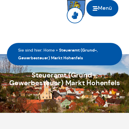
Menü
Sie sind hier:
Home
»
Steueramt (Grund-,
Gewerbesteuer) Markt Hohenfels
Steueramt (Grund-,
Gewerbesteuer) Markt Hohenfels