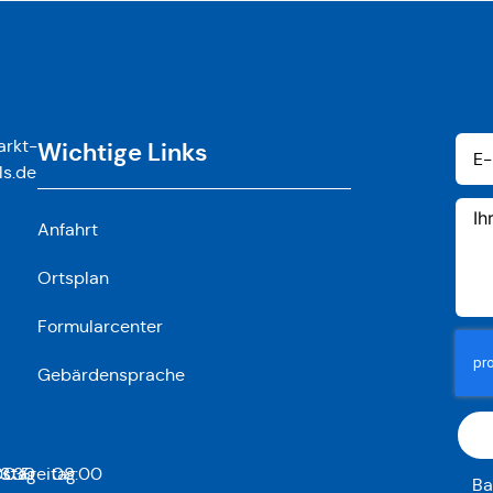
rkt-
Wichtige Links
ls.de
Anfahrt
Ortsplan
Formularcenter
Gebärdensprache
stag
00
13:30
Freitag
08:00
Ba