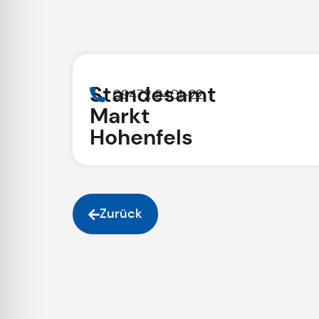
Standesamt
09472 9401-22
Markt
Hohenfels
Zurück