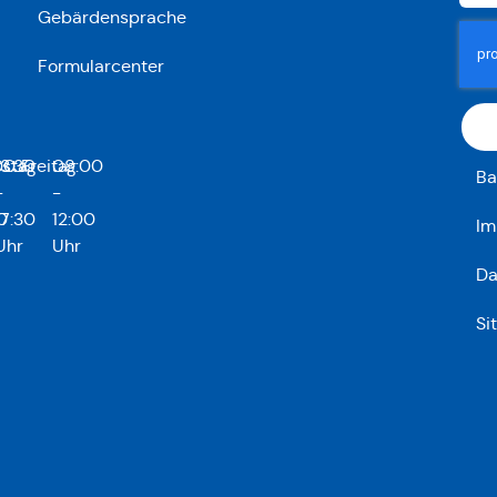
Gebärdensprache
Formularcenter
stag
00
13:30
Freitag
08:00
Ba
-
-
0
17:30
12:00
Im
Uhr
Uhr
Da
Si