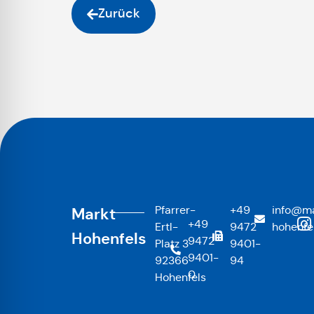
Zurück
Pfarrer-
+49
info@ma
Markt
+49
Ertl-
9472
hohenfe
Hohenfels
9472
Platz 3
9401-
9401-
92366
94
0
Hohenfels