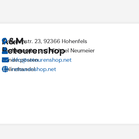
A&M
Retouren,
Asamstr. 23, 92366 Hohenfels
Retourenshop
Restposten,
Alexandra und Michael Neumeier
Sonderposten
info@retourenshop.net
Onlinehandel
retourenshop.net