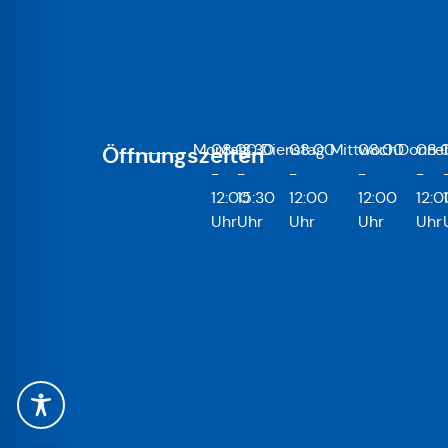
Montag
08:00
13:30
Dienstag
08:00
Mittwoch
08:00
Donner
08:
Öffnungszeiten
-
-
-
-
-
12:00
15:30
12:00
12:00
12:0
Uhr
Uhr
Uhr
Uhr
Uhr