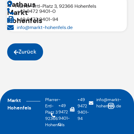
Rathaus
Pfarrer-Ertl-Platz 3, 92366 Hohenfels
Markt
+49 9472 9401-0
Hohenfels
+49 9472 9401-94
info@markt-hohenfels.de
Zurück
Pfarrer-
+49
info@markt-
Markt
+49
Ertl-
9472
hohenfels.de
Hohenfels
9472
Platz 3
9401-
9401-
92366
94
0
Hohenfels