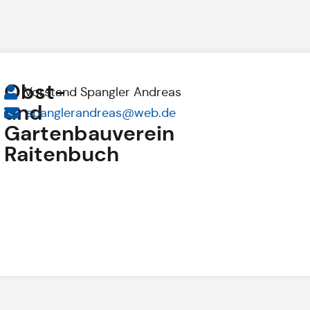
Obst-
Vorstand Spangler Andreas
und
spanglerandreas@web.de
Gartenbauverein
Raitenbuch