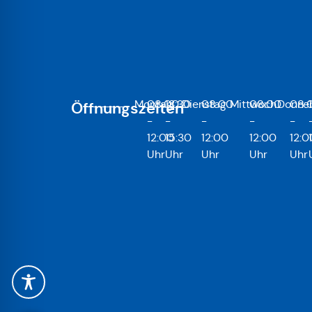
Montag
08:00
13:30
Dienstag
08:00
Mittwoch
08:00
Donner
08:
Öffnungszeiten
-
-
-
-
-
12:00
15:30
12:00
12:00
12:0
Uhr
Uhr
Uhr
Uhr
Uhr