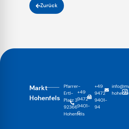
Zurück
Pfarrer-
+49
info@ma
Markt
+49
Ertl-
9472
hohenfe
Hohenfels
9472
Platz 3
9401-
9401-
92366
94
0
Hohenfels