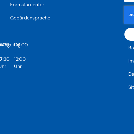
Formularcenter
Gebärdensprache
stag
00
13:30
Freitag
08:00
Ba
-
-
0
17:30
12:00
Im
Uhr
Uhr
Da
Si