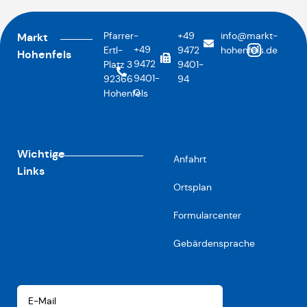
Pfarrer-
+49
info@markt-
Markt
+49
Ertl-
9472
hohenfels.de
Hohenfels
9472
Platz 3
9401-
9401-
92366
94
0
Hohenfels
Wichtige
Anfahrt
Links
Ortsplan
Formularcenter
Gebärdensprache