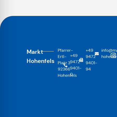
Pfarrer-
+49
info@ma
Markt
+49
Ertl-
9472
hohenfe
Hohenfels
9472
Platz 3
9401-
9401-
92366
94
0
Hohenfels